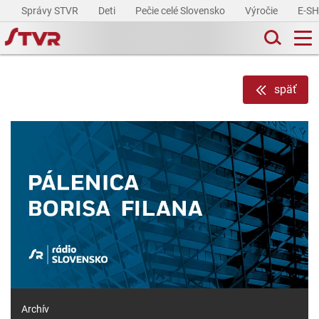
Správy STVR
Deti
Pečie celé Slovensko
Výročie
E-S
späť
Archív