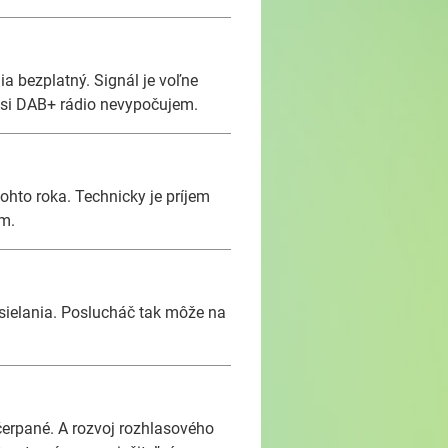
a bezplatný. Signál je voľne
e si DAB+ rádio nevypočujem.
hto roka. Technicky je príjem
em.
sielania. Poslucháč tak môže na
yčerpané. A rozvoj rozhlasového