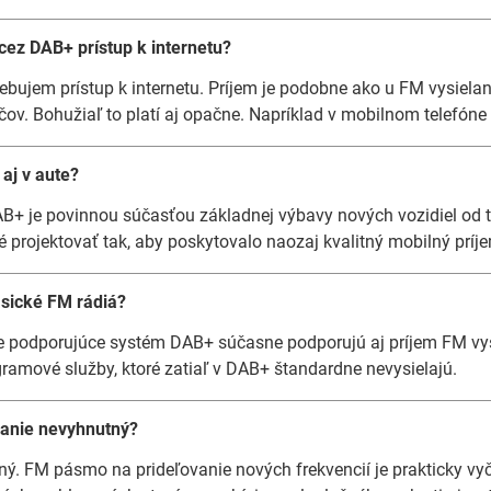
cez DAB+ prístup k internetu?
ujem prístup k internetu. Príjem je podobne ako u FM vysielani
čov. Bohužiaľ to platí aj opačne. Napríklad v mobilnom telefón
aj v aute?
B+ je povinnou súčasťou základnej výbavy nových vozidiel od to
 projektovať tak, aby poskytovalo naozaj kvalitný mobilný príj
sické FM rádiá?
če podporujúce systém DAB+ súčasne podporujú aj príjem FM vy
ramové služby, ktoré zatiaľ v DAB+ štandardne nevysielajú.
lanie nevyhnutný?
zený. FM pásmo na prideľovanie nových frekvencií je prakticky v