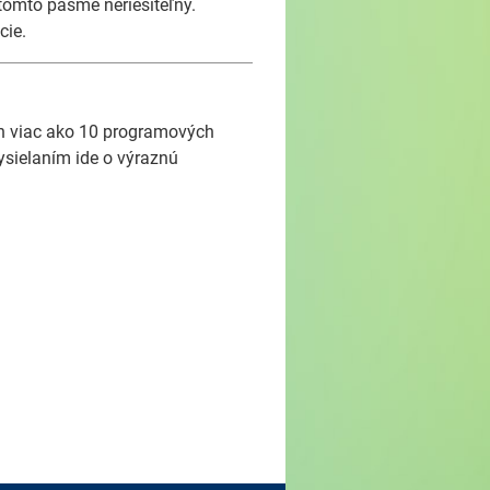
tomto pásme neriešiteľný.
cie.
ch viac ako 10 programových
ysielaním ide o výraznú