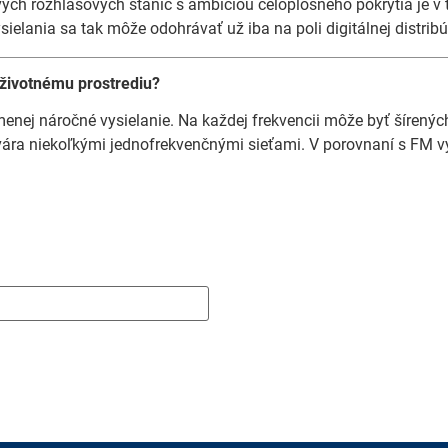
ých rozhlasových staníc s ambíciou celoplošného pokrytia je v 
ielania sa tak môže odohrávať už iba na poli digitálnej distribú
 životnému prostrediu?
enej náročné vysielanie. Na každej frekvencii môže byť šírený
tvára niekoľkými jednofrekvenčnými sieťami. V porovnaní s FM v