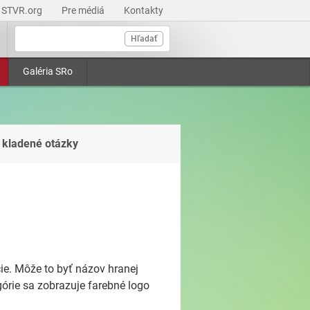
STVR.org
Pre médiá
Kontakty
Hľadať
Galéria SRo
 kladené otázky
e. Môže to byť názov hranej
górie sa zobrazuje farebné logo