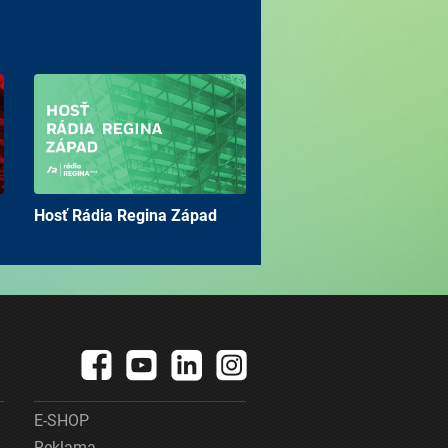
Hosť Rádia Regina Západ
E-SHOP
Reklama