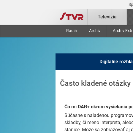
S
Televízia
Rádiá
Archív
Archív Ext
Digitálne rozhl
Často kladené otázky
Čo mi DAB+ okrem vysielania p
Súčasne s naladenou programovou
skladby, či meno interpreta, ale
stanice. Môže sa zobrazovať aj ob