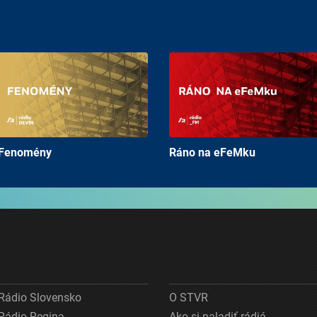
Fenomény
Ráno na eFeMku
Rádio Slovensko
O STVR
Rádio Regina
Ako si naladiť rádiá