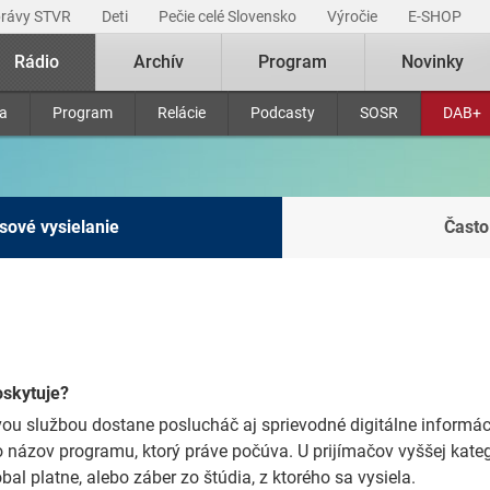
právy STVR
Deti
Pečie celé Slovensko
Výročie
E-SHOP
Rádio
Archív
Program
Novinky
ra
Program
Relácie
Podcasty
SOSR
DAB+
asové vysielanie
Často
oskytuje?
 službou dostane poslucháč aj sprievodné digitálne informáci
bo názov programu, ktorý práve počúva. U prijímačov vyššej kate
al platne, alebo záber zo štúdia, z ktorého sa vysiela.