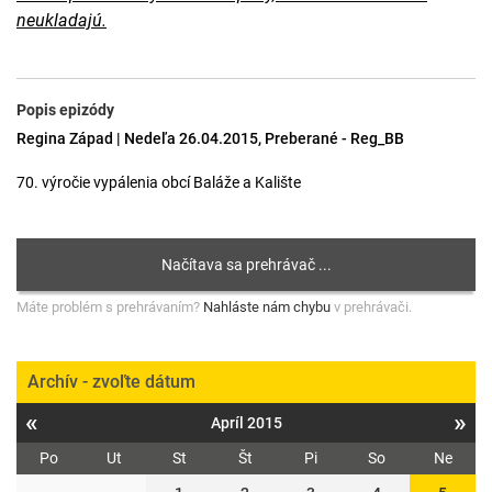
neukladajú.
Popis epizódy
Regina Západ | Nedeľa 26.04.2015, Preberané - Reg_BB
70. výročie vypálenia obcí Baláže a Kalište
Máte problém s prehrávaním?
Nahláste nám chybu
v prehrávači.
Archív - zvoľte dátum
«
»
Apríl 2015
Po
Ut
St
Št
Pi
So
Ne