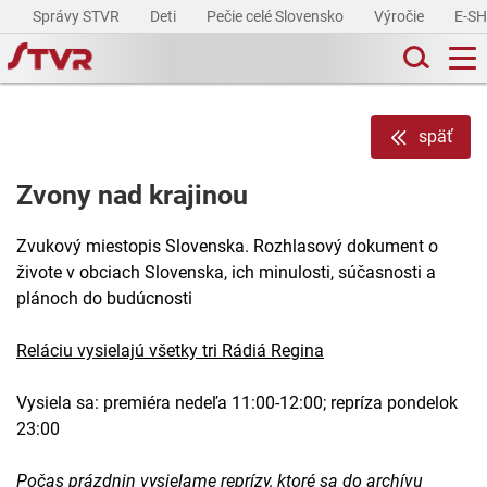
Správy STVR
Deti
Pečie celé Slovensko
Výročie
E-S
späť
Zvony nad krajinou
Zvukový miestopis Slovenska. Rozhlasový dokument o
živote v obciach Slovenska, ich minulosti, súčasnosti a
plánoch do budúcnosti
Reláciu vysielajú všetky tri Rádiá Regina
Vysiela sa: premiéra nedeľa 11:00-12:00; repríza pondelok
23:00
Počas prázdnin vysielame reprízy, ktoré sa do archívu