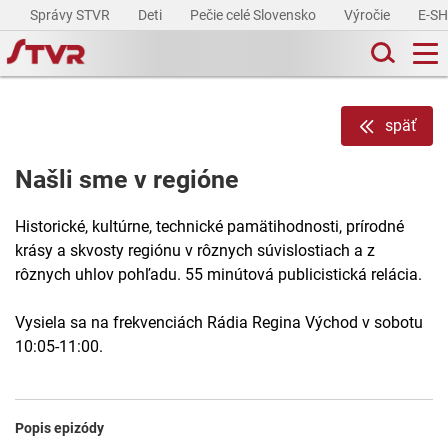
Správy STVR
Deti
Pečie celé Slovensko
Výročie
E-S
späť
Našli sme v regióne
Historické, kultúrne, technické pamätihodnosti, prírodné
krásy a skvosty regiónu v rôznych súvislostiach a z
rôznych uhlov pohľadu. 55 minútová publicistická relácia.
Vysiela sa na frekvenciách Rádia Regina Východ v sobotu
10:05-11:00.
Popis epizódy