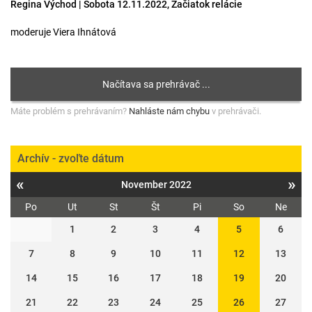
Regina Východ | Sobota 12.11.2022, Začiatok relácie
moderuje Viera Ihnátová
Máte problém s prehrávaním?
Nahláste nám chybu
v prehrávači.
Archív - zvoľte dátum
«
»
November 2022
Po
Ut
St
Št
Pi
So
Ne
1
2
3
4
5
6
7
8
9
10
11
12
13
14
15
16
17
18
19
20
21
22
23
24
25
26
27