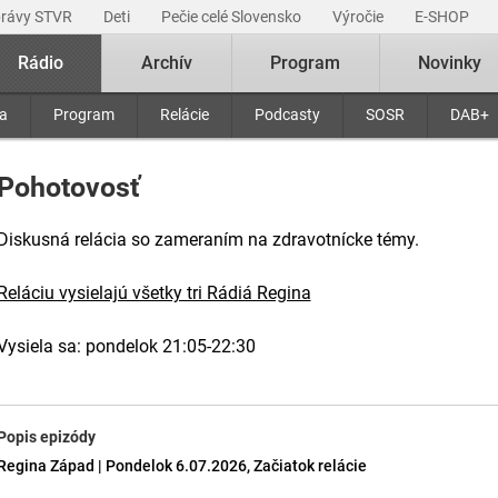
právy STVR
Deti
Pečie celé Slovensko
Výročie
E-SHOP
Rádio
Archív
Program
Novinky
ra
Program
Relácie
Podcasty
SOSR
DAB+
Pohotovosť
Diskusná relácia so zameraním na zdravotnícke témy.
Reláciu vysielajú všetky tri Rádiá Regina
Vysiela sa: pondelok 21:05-22:30
Popis epizódy
Regina Západ | Pondelok 6.07.2026, Začiatok relácie