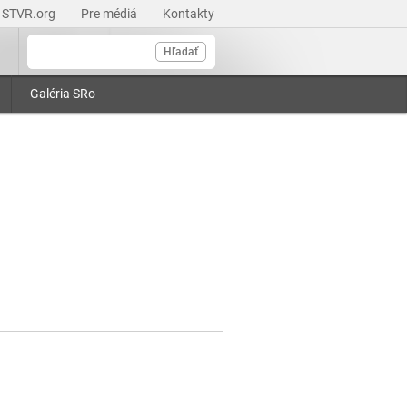
STVR.org
Pre médiá
Kontakty
Hľadať
Galéria SRo