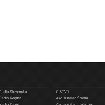
Rádio Slovensko
O STVR
Rádio Regina
Ako si naladiť rádiá
Rádio Devín
Ako si naladiť televíziu