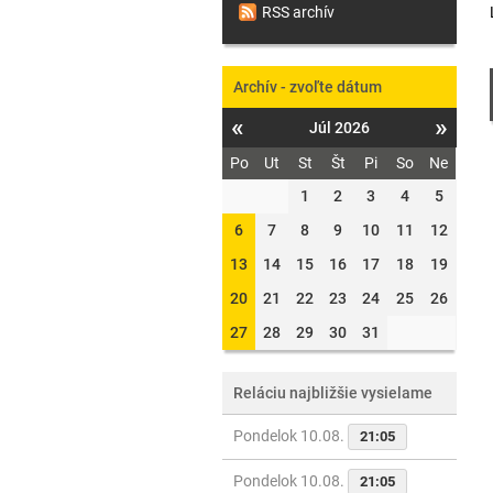
RSS archív
Archív - zvoľte dátum
«
»
Júl 2026
Po
Ut
St
Št
Pi
So
Ne
1
2
3
4
5
6
7
8
9
10
11
12
13
14
15
16
17
18
19
20
21
22
23
24
25
26
27
28
29
30
31
Reláciu najbližšie vysielame
Pondelok 10.08.
21:05
Pondelok 10.08.
21:05