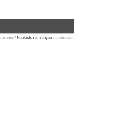
hrávaním?
Nahláste nám chybu
v prehrávači.