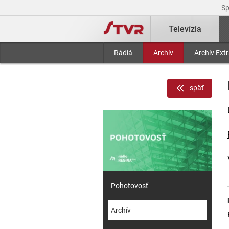
S
Televízia
Rádiá
Archív
Archív Ext
späť
Pohotovosť
Archív