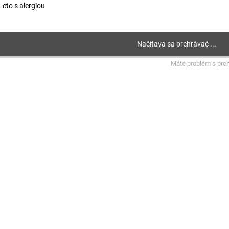
Leto s alergiou
Máte problém s pre