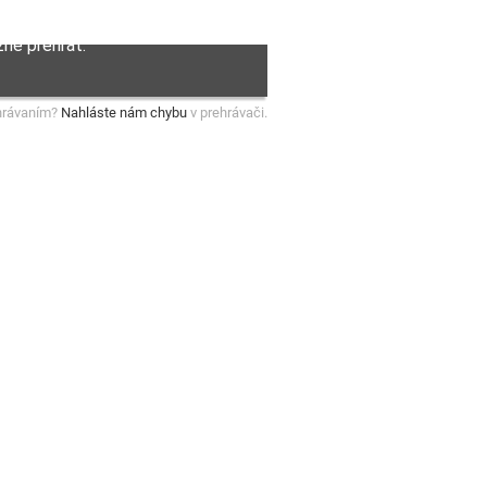
hrávaním?
Nahláste nám chybu
v prehrávači.