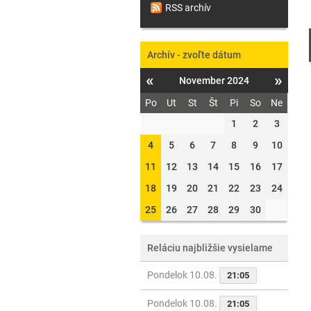
RSS archív
Archív - zvoľte dátum
«
»
November 2024
Po
Ut
St
Št
Pi
So
Ne
1
2
3
4
5
6
7
8
9
10
11
12
13
14
15
16
17
18
19
20
21
22
23
24
25
26
27
28
29
30
Reláciu najbližšie vysielame
Pondelok 10.08.
21:05
Pondelok 10.08.
21:05