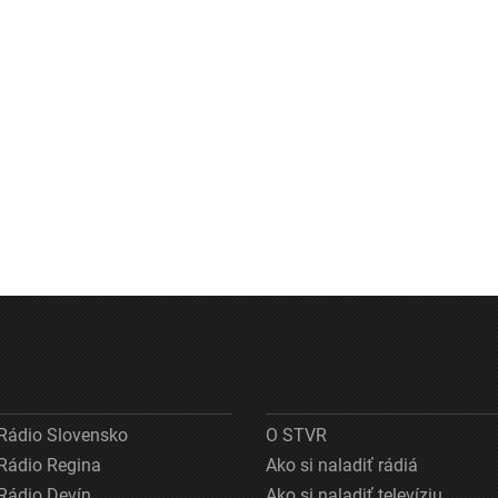
Rádio Slovensko
O STVR
Rádio Regina
Ako si naladiť rádiá
Rádio Devín
Ako si naladiť televíziu