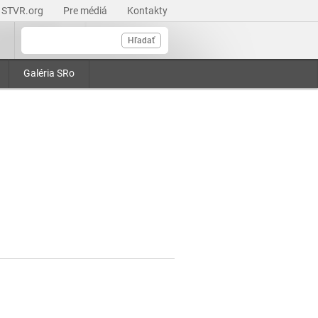
STVR.org
Pre médiá
Kontakty
Hľadať
Galéria SRo