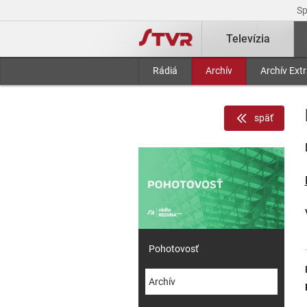
S
Televízia
Rádiá
Archív
Archív Ext
späť
Pohotovosť
Archív