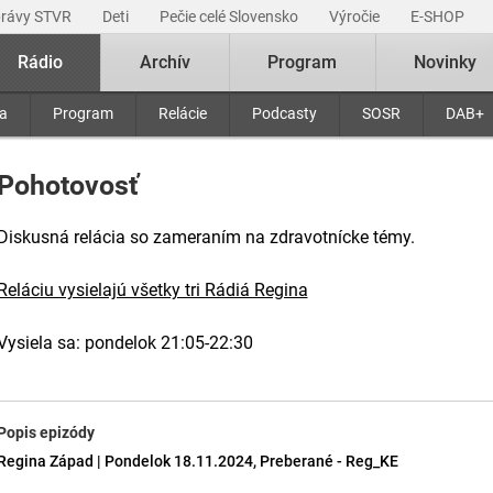
právy STVR
Deti
Pečie celé Slovensko
Výročie
E-SHOP
Rádio
Archív
Program
Novinky
ra
Program
Relácie
Podcasty
SOSR
DAB+
Pohotovosť
Diskusná relácia so zameraním na zdravotnícke témy.
Reláciu vysielajú všetky tri Rádiá Regina
Vysiela sa: pondelok 21:05-22:30
Popis epizódy
Regina Západ | Pondelok 18.11.2024, Preberané - Reg_KE