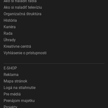
Ako si naladiť rádiá
Ako si naladiť televíziu
Organizačná štruktúra
História
Kariéra
Rada
Úhrady
Kreatívne centrá
Vyhlásenie o prístupnosti
E-SHOP
Reklama
Mapa stránok
Logá na stiahnutie
Pre médiá
Prenájom majetku
Projekty