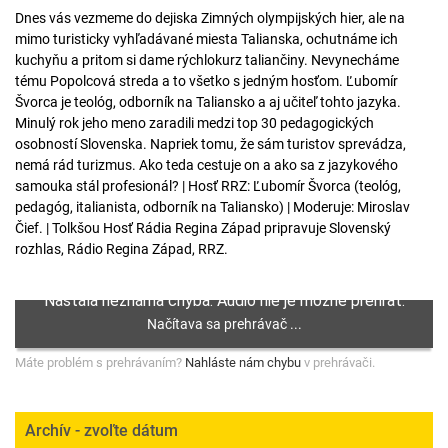
Dnes vás vezmeme do dejiska Zimných olympijských hier, ale na
mimo turisticky vyhľadávané miesta Talianska, ochutnáme ich
kuchyňu a pritom si dame rýchlokurz taliančiny. Nevynecháme
tému Popolcová streda a to všetko s jedným hosťom. Ľubomír
Švorca je teológ, odborník na Taliansko a aj učiteľ tohto jazyka.
Minulý rok jeho meno zaradili medzi top 30 pedagogických
osobností Slovenska. Napriek tomu, že sám turistov sprevádza,
nemá rád turizmus. Ako teda cestuje on a ako sa z jazykového
samouka stál profesionál? | Hosť RRZ: Ľubomír Švorca (teológ,
pedagóg, italianista, odborník na Taliansko) | Moderuje: Miroslav
Čief. | Tolkšou Hosť Rádia Regina Západ pripravuje Slovenský
rozhlas, Rádio Regina Západ, RRZ.
Máte problém s prehrávaním?
Nahláste nám chybu
v prehrávači.
Archív - zvoľte dátum