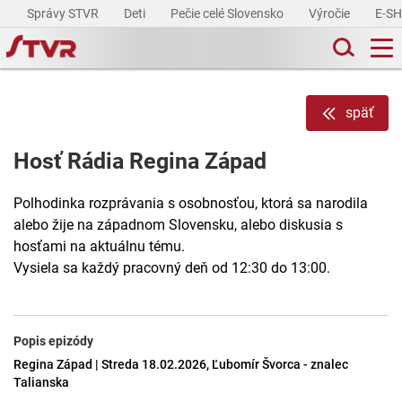
Správy STVR
Deti
Pečie celé Slovensko
Výročie
E-S
späť
Hosť Rádia Regina Západ
Polhodinka rozprávania s osobnosťou, ktorá sa narodila
alebo žije na západnom Slovensku, alebo diskusia s
hosťami na aktuálnu tému.
Vysiela sa každý pracovný deň od 12:30 do 13:00.
Popis epizódy
Regina Západ | Streda 18.02.2026, Ľubomír Švorca - znalec
Talianska