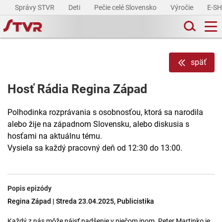
Správy STVR
Deti
Pečie celé Slovensko
Výročie
E-S
späť
Hosť Rádia Regina Západ
Polhodinka rozprávania s osobnosťou, ktorá sa narodila
alebo žije na západnom Slovensku, alebo diskusia s
hosťami na aktuálnu tému.
Vysiela sa každý pracovný deň od 12:30 do 13:00.
Popis epizódy
Regina Západ | Streda 23.04.2025, Publicistika
Každý z nás môže nájsť nadšenie v niečom inom. Peter Martinko je