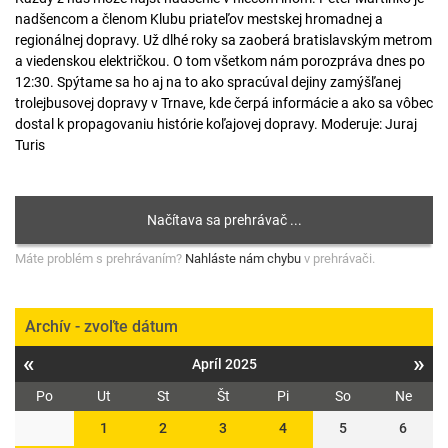
nadšencom a členom Klubu priateľov mestskej hromadnej a
regionálnej dopravy. Už dlhé roky sa zaoberá bratislavským metrom
a viedenskou električkou. O tom všetkom nám porozpráva dnes po
12:30. Spýtame sa ho aj na to ako spracúval dejiny zamýšľanej
trolejbusovej dopravy v Trnave, kde čerpá informácie a ako sa vôbec
dostal k propagovaniu histórie koľajovej dopravy. Moderuje: Juraj
Turis
Máte problém s prehrávaním?
Nahláste nám chybu
v prehrávači.
Archív - zvoľte dátum
«
»
Apríl 2025
Po
Ut
St
Št
Pi
So
Ne
1
2
3
4
5
6