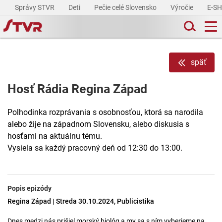
Správy STVR
Deti
Pečie celé Slovensko
Výročie
E-S
späť
Hosť Rádia Regina Západ
Polhodinka rozprávania s osobnosťou, ktorá sa narodila
alebo žije na západnom Slovensku, alebo diskusia s
hosťami na aktuálnu tému.
Vysiela sa každý pracovný deň od 12:30 do 13:00.
Popis epizódy
Regina Západ | Streda 30.10.2024, Publicistika
Dnes medzi nás prišiel morský biológ a my sa s ním vyberieme na