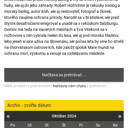
huby, ale aj do jeho záhrady. Robert Hofrichter je rakúsky zoológ a
morský biológ, autor kníh, ale aj cestovateľ, fotograf a človek,
ktorého zaujíma ochrana prírody. Narodil sa v Bratislave, ale pred
štyrmi desaťročiami emigroval a usadil sa v rakúskom Salzburgu.
Domov má teda na viacerých miestach a Eva Viteková sa v
rozhovore s ním vybrala nielen do lesa, ale aj pod morskú hladinu,
lebo jeseň si síce užíva na Slovensku, ale počas leta by sme ho stretli
na chorvátskom ostrove Krk, kde založil spolok Mare mundi na
ochranu morí, výskumu a venuje sa vzdelávaniu mládeže.
Máte problém s prehrávaním?
Nahláste nám chybu
v prehrávači.
Archív - zvoľte dátum
«
»
Október 2024
Po
Ut
St
Št
Pi
So
Ne