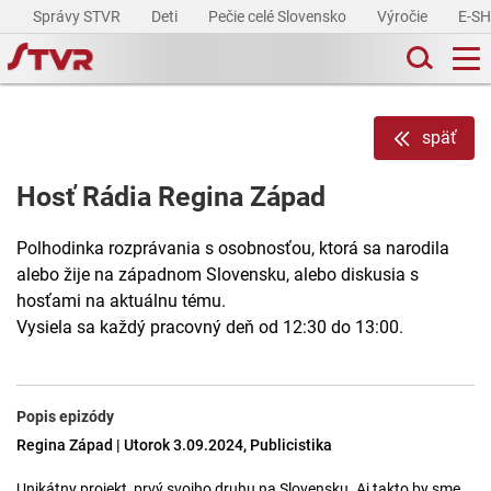
Správy STVR
Deti
Pečie celé Slovensko
Výročie
E-S
späť
Hosť Rádia Regina Západ
Polhodinka rozprávania s osobnosťou, ktorá sa narodila
alebo žije na západnom Slovensku, alebo diskusia s
hosťami na aktuálnu tému.
Vysiela sa každý pracovný deň od 12:30 do 13:00.
Popis epizódy
Regina Západ | Utorok 3.09.2024, Publicistika
Unikátny projekt, prvý svojho druhu na Slovensku. Aj takto by sme