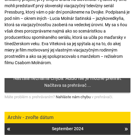
mohli predstaviť prvý slovenský viacjazyčný televízny seriál
Pressburg, ktorý vám o pár dní ponúkneme na Dvojke. Podpísaná je
pod ním – okrem iných - Lucia Molnár Satinská – jazykovedkyňa,
ktorá sa viacjazyčnosťou zaoberá na vedeckej úrovni. My sa s ňou
však dnes porozprávame najmä ako so scenáristkou a
producentkou spomínaného seriálu, ktorá sa učila po maďarsky v
tínedžerskom veku. Eva Viteková sa jej spýtala aj na to, do akej
miery je film motivovaný jej vlastným viacjazyčným rodinným
prostredím a ako sa jej spolupracovalo s manželom – režisérom
filmu Csabom Molnárom.
Máte problém s prehrávaním?
Nahláste nám chybu
v prehrávači.
Archív - zvoľte dátum
«
»
September 2024