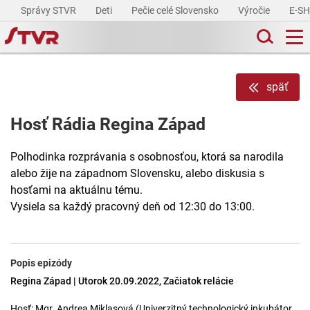
Správy STVR
Deti
Pečie celé Slovensko
Výročie
E-S
späť
Hosť Rádia Regina Západ
Polhodinka rozprávania s osobnosťou, ktorá sa narodila
alebo žije na západnom Slovensku, alebo diskusia s
hosťami na aktuálnu tému.
Vysiela sa každý pracovný deň od 12:30 do 13:00.
Popis epizódy
Regina Západ | Utorok 20.09.2022, Začiatok relácie
Hosť: Mgr. Andrea Miklasová (Univerzitný technologický inkubátor