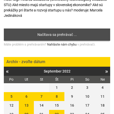
STU) Aké miesto majú startupy v slovenskej ekonomike? Aké sú
prekážky pri štarte a rozvoji startupu u nás? moderuje: Marcela
Jedináková
Máte problém s prehrávaním?
Nahláste nám chybu
v prehrávači.
Archív - zvoľte dátum
«
»
September 2022
Po
Ut
St
Št
Pi
So
Ne
1
2
3
4
5
6
7
8
9
10
11
12
13
14
15
16
17
18