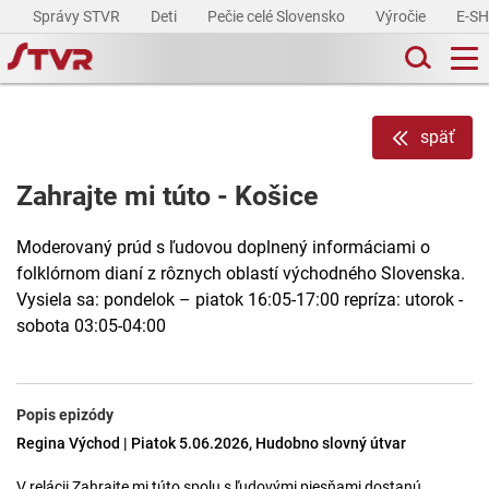
Správy STVR
Deti
Pečie celé Slovensko
Výročie
E-S
späť
Zahrajte mi túto - Košice
Moderovaný prúd s ľudovou doplnený informáciami o
folklórnom dianí z rôznych oblastí východného Slovenska.
Vysiela sa: pondelok – piatok 16:05-17:00 repríza: utorok -
sobota 03:05-04:00
Popis epizódy
Regina Východ | Piatok 5.06.2026, Hudobno slovný útvar
V relácii Zahrajte mi túto spolu s ľudovými piesňami dostanú