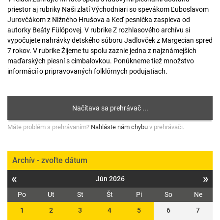
priestor aj rubriky Naši zlatí Východniari so spevákom Ľuboslavom
Jurovčákom z Nižného Hrušova a Keď pesnička zaspieva od
autorky Beáty Fülöpovej. V rubrike Z rozhlasového archívu si
vypočujete nahrávky detského súboru Jadlovček z Margecian spred
7 rokov. V rubrike Žijeme tu spolu zaznie jedna z najznámejších
maďarských piesní s cimbalovkou. Ponúkneme tiež množstvo
informácií o pripravovaných folklórnych podujatiach.
Máte problém s prehrávaním?
Nahláste nám chybu
v prehrávači.
Archív - zvoľte dátum
«
»
Jún 2026
Po
Ut
St
Št
Pi
So
Ne
1
2
3
4
5
6
7