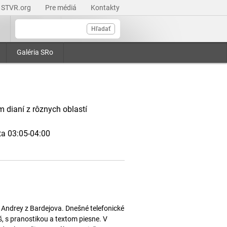
STVR.org
Pre médiá
Kontakty
Hľadať
Galéria SRo
 dianí z rôznych oblastí
ta 03:05-04:00
Andrey z Bardejova. Dnešné telefonické
, s pranostikou a textom piesne. V