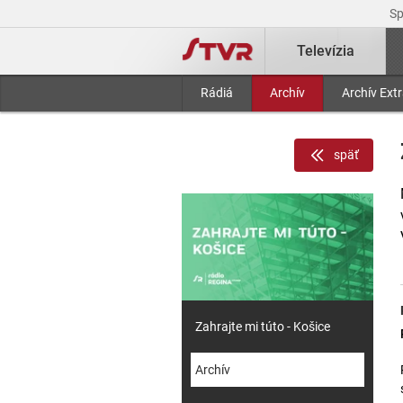
S
Televízia
Rádiá
Archív
Archív Ext
späť
Zahrajte mi túto - Košice
Archív