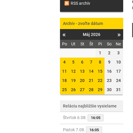
RSS archív
Archív - zvoľte dátum
«
»
Máj 2026
Po
Ut
St
Št
Pi
So
Ne
1
2
3
4
5
6
7
8
9
10
11
12
13
14
15
16
17
18
19
20
21
22
23
24
25
26
27
28
29
30
31
Reláciu najbližšie vysielame
Štvrtok 6.08.
16:05
Piatok 7.08.
16:05