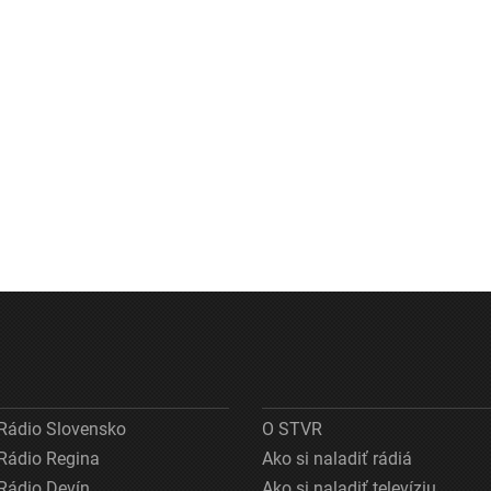
Rádio Slovensko
O STVR
Rádio Regina
Ako si naladiť rádiá
Rádio Devín
Ako si naladiť televíziu