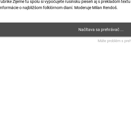
rubrike Žijeme tu spolu si vypočujete rusínsku pieseň aj s prekladom text
informácie o najbližšom folklórnom dianí. Moderuje Milan Rendoš.
Máte problém s pre