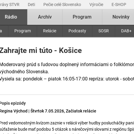
právy STVR
Deti
Pečie celé Slovensko
Výročie
E-SHOP
Rádio
Archív
Program
Novinky
ra
Program
Relácie
Podcasty
SOSR
DAB+
Zahrajte mi túto - Košice
Moderovaný prúd s ľudovou doplnený informáciami o folklórnom
východného Slovenska.
Vysiela sa: pondelok – piatok 16:05-17:00 repríza: utorok - sobo
Popis epizódy
Regina Východ | Štvrtok 7.05.2026, Začiatok relácie
Pred vedomostným kvízom zaznie v relácii výber hudby poslucháčky pani 
súťaženie bude mať podobu 5 otázok s nárečovými slovami z regiónu Spiš