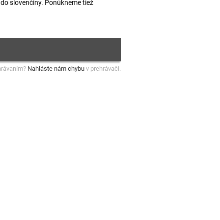
u do slovenčiny. Ponúkneme tiež
hrávaním?
Nahláste nám chybu
v prehrávači.