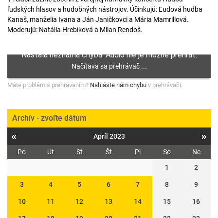
ľudských hlasov a hudobných nástrojov. Účinkujú: Ľudová hudba
Kanaš, manželia Ivana a Ján Janičkovci a Mária Mamrillová.
Moderujú: Natália Hrebíková a Milan Rendoš.
Máte problém s prehrávaním?
Nahláste nám chybu
v prehrávači.
Archív - zvoľte dátum
«
»
Apríl 2023
Po
Ut
St
Št
Pi
So
Ne
1
2
3
4
5
6
7
8
9
10
11
12
13
14
15
16