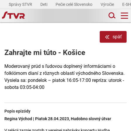
Správy STVR
Deti
Pečie celé Slovensko
Výročie
E-S
späť
Zahrajte mi túto - Košice
Moderovaný prúd s ľudovou doplnený informáciami o
folklórnom dianí z rôznych oblastí východného Slovenska.
Vysiela sa: pondelok – piatok 16:05-17:00 repríza: utorok -
sobota 03:05-04:00
Popis epizódy
Regina Východ | Piatok 28.04.2023, Hudobno slovný útvar
V relácii zaznie zostrih z verejnej nahrávky koncertu Hudba