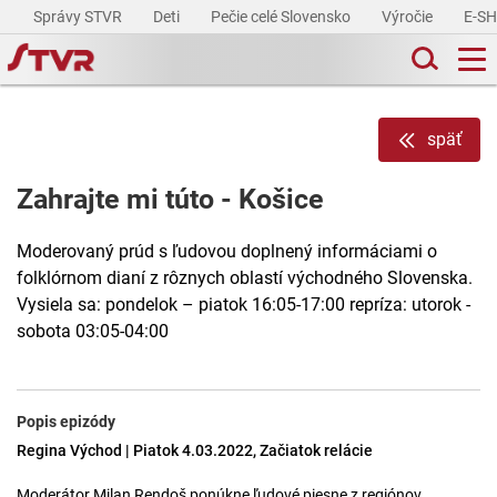
Správy STVR
Deti
Pečie celé Slovensko
Výročie
E-S
späť
Zahrajte mi túto - Košice
Moderovaný prúd s ľudovou doplnený informáciami o
folklórnom dianí z rôznych oblastí východného Slovenska.
Vysiela sa: pondelok – piatok 16:05-17:00 repríza: utorok -
sobota 03:05-04:00
Popis epizódy
Regina Východ | Piatok 4.03.2022, Začiatok relácie
Moderátor Milan Rendoš ponúkne ľudové piesne z regiónov