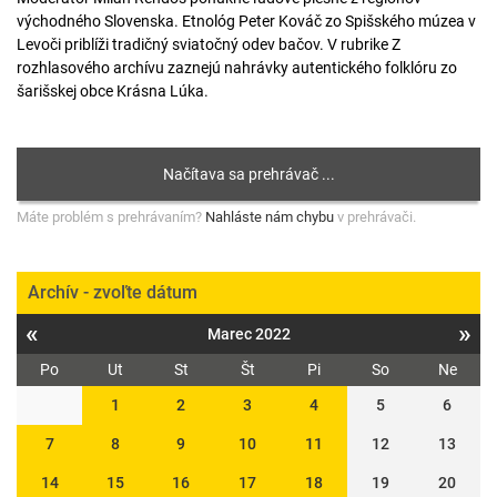
východného Slovenska. Etnológ Peter Kováč zo Spišského múzea v
Levoči priblíži tradičný sviatočný odev bačov. V rubrike Z
rozhlasového archívu zaznejú nahrávky autentického folklóru zo
šarišskej obce Krásna Lúka.
Máte problém s prehrávaním?
Nahláste nám chybu
v prehrávači.
Archív - zvoľte dátum
«
»
Marec 2022
Po
Ut
St
Št
Pi
So
Ne
1
2
3
4
5
6
7
8
9
10
11
12
13
14
15
16
17
18
19
20