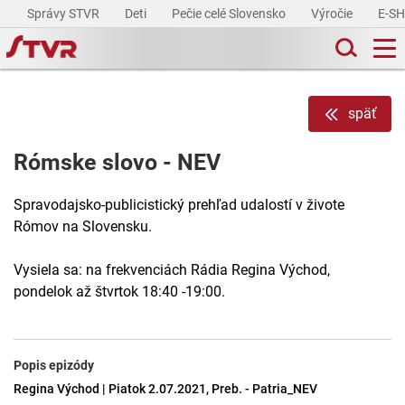
Správy STVR
Deti
Pečie celé Slovensko
Výročie
E-S
späť
Rómske slovo - NEV
Spravodajsko-publicistický prehľad udalostí v živote
Rómov na Slovensku.
Vysiela sa: na frekvenciách Rádia Regina Východ,
pondelok až štvrtok 18:40 -19:00.
Popis epizódy
Regina Východ | Piatok 2.07.2021, Preb. - Patria_NEV