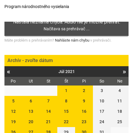
Program národnostného vysielania
Máte problém s prehrávaním?
Nahláste nám chybu
v prehrávači.
Archív - zvoľte dátum
«
»
Júl 2021
Po
Ut
St
Št
Pi
So
Ne
1
2
3
4
5
6
7
8
9
10
11
12
13
14
15
16
17
18
19
20
21
22
23
24
25
26
27
28
29
30
31