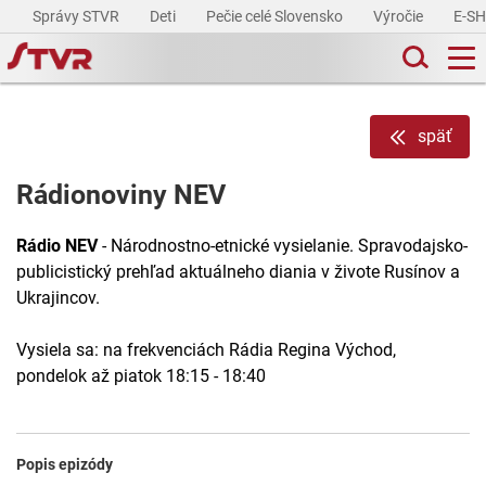
Správy STVR
Deti
Pečie celé Slovensko
Výročie
E-S
späť
Rádionoviny NEV
Rádio NEV
- Národnostno-etnické vysielanie. Spravodajsko-
publicistický prehľad aktuálneho diania v živote Rusínov a
Ukrajincov.
Vysiela sa: na frekvenciách Rádia Regina Východ,
pondelok až piatok 18:15 - 18:40
Popis epizódy