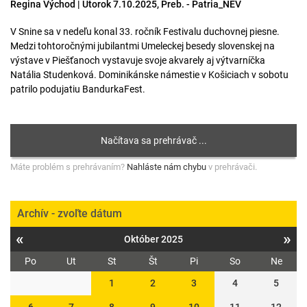
Regina Východ | Utorok 7.10.2025, Preb. - Patria_NEV
V Snine sa v nedeľu konal 33. ročník Festivalu duchovnej piesne.
Medzi tohtoročnými jubilantmi Umeleckej besedy slovenskej na
výstave v Piešťanoch vystavuje svoje akvarely aj výtvarníčka
Natália Studenková. Dominikánske námestie v Košiciach v sobotu
patrilo podujatiu BandurkaFest.
Máte problém s prehrávaním?
Nahláste nám chybu
v prehrávači.
Archív - zvoľte dátum
«
»
Október 2025
Po
Ut
St
Št
Pi
So
Ne
1
2
3
4
5