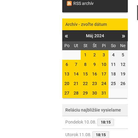
RSS archív
Archív - zvoľte dátum
«
»
Máj 2024
Po
Ut
St
Št
Pi
So
Ne
1
2
3
4
5
6
7
8
9
10
11
12
13
14
15
16
17
18
19
20
21
22
23
24
25
26
27
28
29
30
31
Reláciu najbližšie vysielame
Pondelok 10.08.
18:15
Utorok 11.08.
18:15