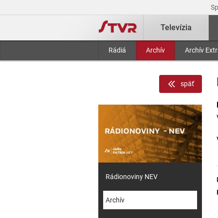
S
Televízia
Rádiá
Archív
Archív Ext
späť
Rádionoviny NEV
Archív