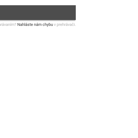
hrávaním?
Nahláste nám chybu
v prehrávači.