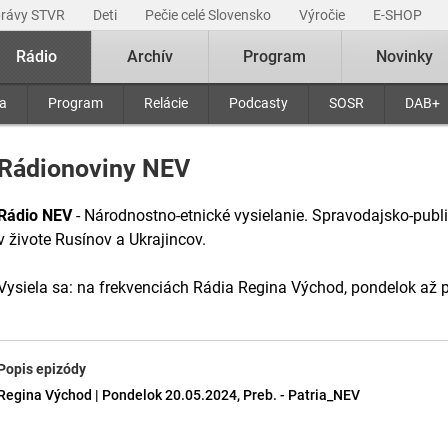
právy STVR
Deti
Pečie celé Slovensko
Výročie
E-SHOP
Rádio
Archív
Program
Novinky
ra
Program
Relácie
Podcasty
SOSR
DAB+
Rádionoviny NEV
Rádio NEV
- Národnostno-etnické vysielanie. Spravodajsko-publi
v živote Rusínov a Ukrajincov.
Vysiela sa: na frekvenciách Rádia Regina Východ, pondelok až p
Popis epizódy
Regina Východ | Pondelok 20.05.2024, Preb. - Patria_NEV