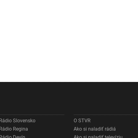
Rádio Slovensko
O STVR
Rádio Regina
Ako si naladiť rádiá
Rádio Devín
Ako si naladiť televíziu