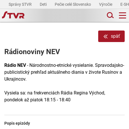
Správy STVR
Deti
Pečie celé Slovensko
Výročie
E-S
späť
Rádionoviny NEV
Rádio NEV
- Národnostno-etnické vysielanie. Spravodajsko-
publicistický prehľad aktuálneho diania v živote Rusínov a
Ukrajincov.
Vysiela sa: na frekvenciách Rádia Regina Východ,
pondelok až piatok 18:15 - 18:40
Popis epizódy