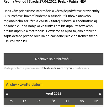
Regina Východ | Streda 27.04.2022, Preb. - Patria_NEV
Dnes vám prinesieme informácie o včerajšej návšteve prezidentky
SR v Prešove, hovoriť budeme o zasadnutí Ľubovnianskeho
regionálneho združenia ZMOS v Starej Ľubovni a zhodnotíme aj
pôsobenie Jána Babjaka vo funkcii arcibiskupa Prešovského
arcibiskupstva a metropolie. Pozrieme sa aj na to, ako prebiehal
zápis detí do prvého ročníka na Základnej škole na Komenského
ulici vo Svidníku.
Máte problém s prehrávaním?
Nahláste nám chybu
v prehrávači.
Archív - zvoľte dátum
«
»
Apríl 2022
Po
Ut
St
Št
Pi
So
Ne