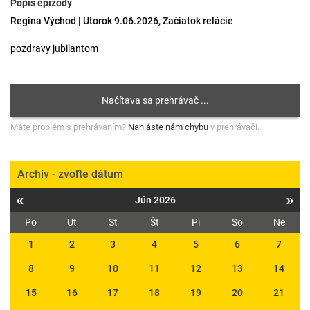
Popis epizódy
Regina Východ | Utorok 9.06.2026, Začiatok relácie
pozdravy jubilantom
Máte problém s prehrávaním?
Nahláste nám chybu
v prehrávači.
Archív - zvoľte dátum
«
»
Jún 2026
Po
Ut
St
Št
Pi
So
Ne
1
2
3
4
5
6
7
8
9
10
11
12
13
14
15
16
17
18
19
20
21