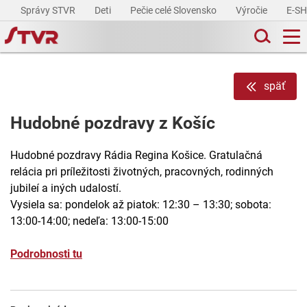
Správy STVR
Deti
Pečie celé Slovensko
Výročie
E-S
späť
Hudobné pozdravy z Košíc
Hudobné pozdravy Rádia Regina Košice. Gratulačná
relácia pri príležitosti životných, pracovných, rodinných
jubileí a iných udalostí.
Vysiela sa: pondelok až piatok: 12:30 – 13:30; sobota:
13:00-14:00; nedeľa: 13:00-15:00
Podrobnosti tu