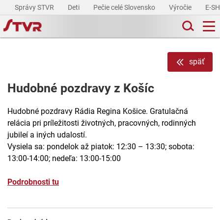
Správy STVR
Deti
Pečie celé Slovensko
Výročie
E-S
späť
Hudobné pozdravy z Košíc
Hudobné pozdravy Rádia Regina Košice. Gratulačná
relácia pri príležitosti životných, pracovných, rodinných
jubileí a iných udalostí.
Vysiela sa: pondelok až piatok: 12:30 – 13:30; sobota:
13:00-14:00; nedeľa: 13:00-15:00
Podrobnosti tu