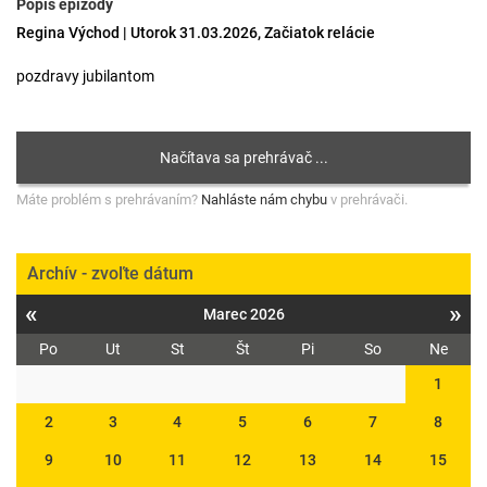
Popis epizódy
Regina Východ | Utorok 31.03.2026, Začiatok relácie
pozdravy jubilantom
Máte problém s prehrávaním?
Nahláste nám chybu
v prehrávači.
Archív - zvoľte dátum
«
»
Marec 2026
Po
Ut
St
Št
Pi
So
Ne
1
2
3
4
5
6
7
8
9
10
11
12
13
14
15