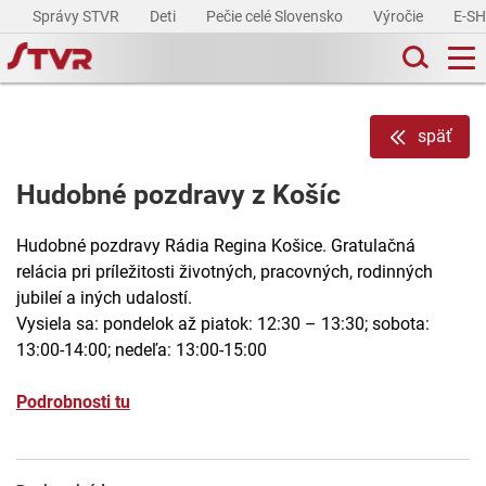
Správy STVR
Deti
Pečie celé Slovensko
Výročie
E-S
späť
Hudobné pozdravy z Košíc
Hudobné pozdravy Rádia Regina Košice. Gratulačná
relácia pri príležitosti životných, pracovných, rodinných
jubileí a iných udalostí.
Vysiela sa: pondelok až piatok: 12:30 – 13:30; sobota:
13:00-14:00; nedeľa: 13:00-15:00
Podrobnosti tu