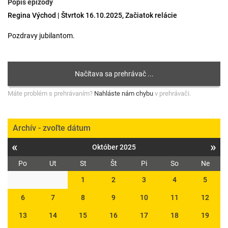
Popis epizódy
Regina Východ | Štvrtok 16.10.2025, Začiatok relácie
Pozdravy jubilantom.
Máte problém s prehrávaním?
Nahláste nám chybu
v prehrávači.
Archív - zvoľte dátum
«
»
Október 2025
Po
Ut
St
Št
Pi
So
Ne
1
2
3
4
5
6
7
8
9
10
11
12
13
14
15
16
17
18
19