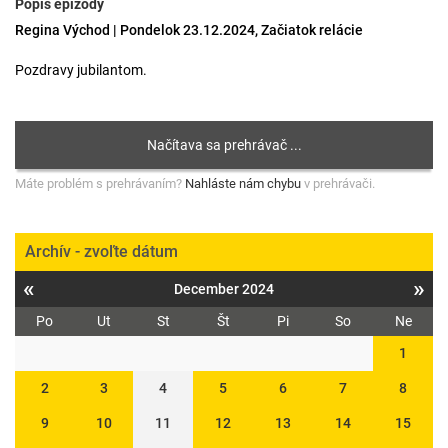
Popis epizódy
Regina Východ | Pondelok 23.12.2024, Začiatok relácie
Pozdravy jubilantom.
Máte problém s prehrávaním?
Nahláste nám chybu
v prehrávači.
Archív - zvoľte dátum
«
»
December 2024
Po
Ut
St
Št
Pi
So
Ne
1
2
3
4
5
6
7
8
9
10
11
12
13
14
15