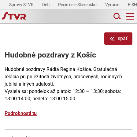
Správy STVR
Deti
Pečie celé Slovensko
Výročie
E-S
späť
Hudobné pozdravy z Košíc
Hudobné pozdravy Rádia Regina Košice. Gratulačná
relácia pri príležitosti životných, pracovných, rodinných
jubileí a iných udalostí.
Vysiela sa: pondelok až piatok: 12:30 – 13:30; sobota:
13:00-14:00; nedeľa: 13:00-15:00
Podrobnosti tu