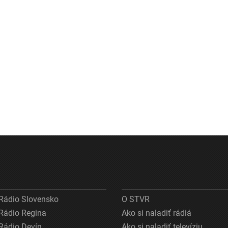
Rádio Slovensko
O STVR
Rádio Regina
Ako si naladiť rádiá
Rádio Devín
Ako si naladiť televíziu