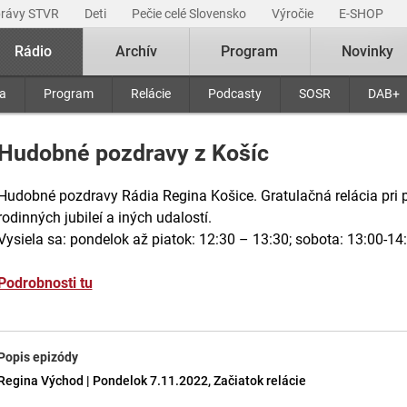
právy STVR
Deti
Pečie celé Slovensko
Výročie
E-SHOP
Rádio
Archív
Program
Novinky
ra
Program
Relácie
Podcasty
SOSR
DAB+
Hudobné pozdravy z Košíc
Hudobné pozdravy Rádia Regina Košice. Gratulačná relácia pri pr
rodinných jubileí a iných udalostí.
Vysiela sa: pondelok až piatok: 12:30 – 13:30; sobota: 13:00-14
Podrobnosti tu
Popis epizódy
Regina Východ | Pondelok 7.11.2022, Začiatok relácie