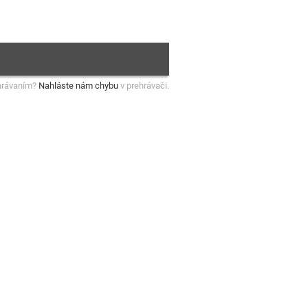
hrávaním?
Nahláste nám chybu
v prehrávači.