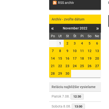
RSS archív
Archív - zvoľte dátum
«
»
November 2022
Po
Ut
St
Št
Pi
So
Ne
1
2
3
4
5
6
7
8
9
10
11
12
13
14
15
16
17
18
19
20
21
22
23
24
25
26
27
28
29
30
Reláciu najbližšie vysielame
Piatok 7.08.
12:30
Sobota 8.08.
13:00