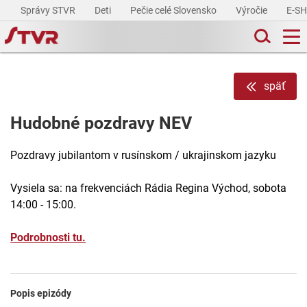
Správy STVR
Deti
Pečie celé Slovensko
Výročie
E-S
späť
Hudobné pozdravy NEV
Pozdravy jubilantom v rusínskom / ukrajinskom jazyku
Vysiela sa: na frekvenciách Rádia Regina Východ, sobota
14:00 - 15:00.
Podrobnosti tu.
Popis epizódy