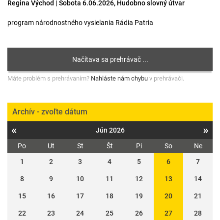
Regina Východ | Sobota 6.06.2026, Hudobno slovný útvar
program národnostného vysielania Rádia Patria
Máte problém s prehrávaním?
Nahláste nám chybu
v prehrávači.
Archív - zvoľte dátum
«
»
Jún 2026
Po
Ut
St
Št
Pi
So
Ne
1
2
3
4
5
6
7
8
9
10
11
12
13
14
15
16
17
18
19
20
21
22
23
24
25
26
27
28