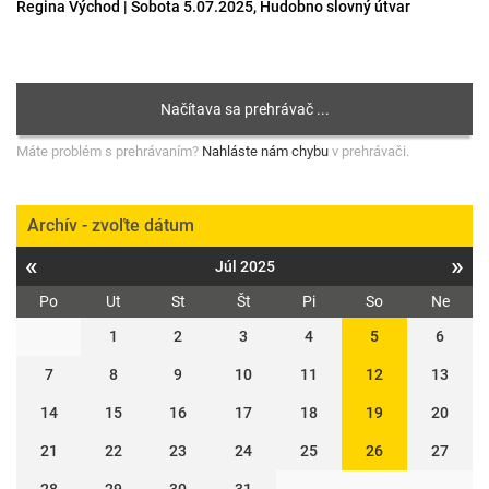
Regina Východ | Sobota 5.07.2025, Hudobno slovný útvar
Máte problém s prehrávaním?
Nahláste nám chybu
v prehrávači.
Archív - zvoľte dátum
«
»
Júl 2025
Po
Ut
St
Št
Pi
So
Ne
1
2
3
4
5
6
7
8
9
10
11
12
13
14
15
16
17
18
19
20
21
22
23
24
25
26
27