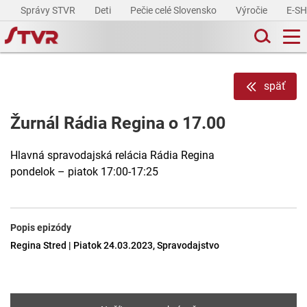
Správy STVR
Deti
Pečie celé Slovensko
Výročie
E-S
späť
Žurnál Rádia Regina o 17.00
Hlavná spravodajská relácia Rádia Regina
pondelok – piatok 17:00-17:25
Popis epizódy
Regina Stred | Piatok 24.03.2023, Spravodajstvo