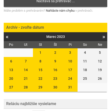
Máte problém s prehrávaním?
Nahláste nám chybu
v prehrávači.
Archív - zvoľte dátum
«
»
Marec 2023
Po
Ut
St
Št
Pi
So
Ne
1
2
3
4
5
6
7
8
9
10
11
12
13
14
15
16
17
18
19
20
21
22
23
24
25
26
27
28
29
30
31
Reláciu najbližšie vysielame