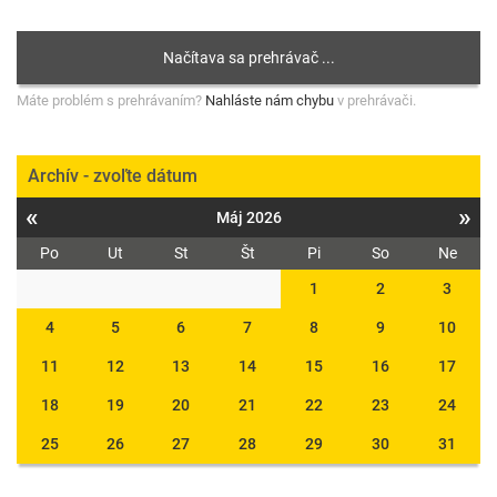
Máte problém s prehrávaním?
Nahláste nám chybu
v prehrávači.
Archív - zvoľte dátum
«
»
Máj 2026
Po
Ut
St
Št
Pi
So
Ne
1
2
3
4
5
6
7
8
9
10
11
12
13
14
15
16
17
18
19
20
21
22
23
24
25
26
27
28
29
30
31