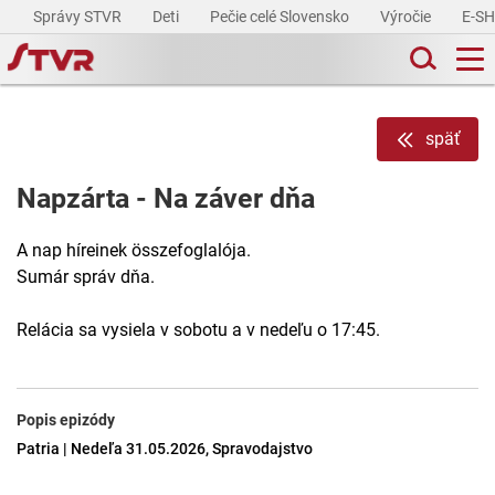
Správy STVR
Deti
Pečie celé Slovensko
Výročie
E-S
späť
Napzárta - Na záver dňa
A nap híreinek összefoglalója.
Sumár správ dňa.
Relácia sa vysiela v sobotu a v nedeľu o 17:45.
Popis epizódy
Patria | Nedeľa 31.05.2026, Spravodajstvo