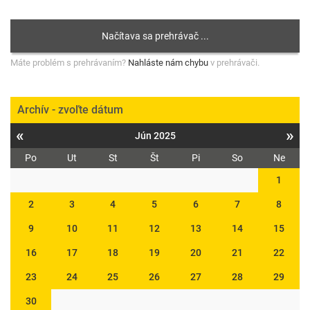
Máte problém s prehrávaním?
Nahláste nám chybu
v prehrávači.
Archív - zvoľte dátum
«
»
Jún 2025
Po
Ut
St
Št
Pi
So
Ne
1
2
3
4
5
6
7
8
9
10
11
12
13
14
15
16
17
18
19
20
21
22
23
24
25
26
27
28
29
30