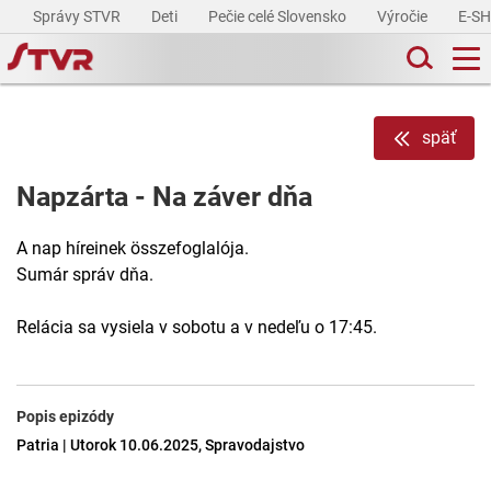
Správy STVR
Deti
Pečie celé Slovensko
Výročie
E-S
späť
Napzárta - Na záver dňa
A nap híreinek összefoglalója.
Sumár správ dňa.
Relácia sa vysiela v sobotu a v nedeľu o 17:45.
Popis epizódy
Patria | Utorok 10.06.2025, Spravodajstvo