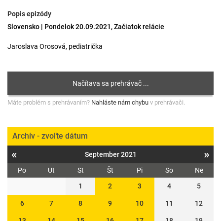
Popis epizódy
Slovensko | Pondelok 20.09.2021, Začiatok relácie
Jaroslava Orosová, pediatrička
Máte problém s prehrávaním?
Nahláste nám chybu
v prehrávači.
Archív - zvoľte dátum
«
»
September 2021
Po
Ut
St
Št
Pi
So
Ne
1
2
3
4
5
6
7
8
9
10
11
12
13
14
15
16
17
18
19