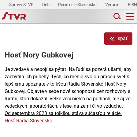
Správy STVR
Deti
Pečie celé Slovensko
Výročie
E-S
späť
Hosť Nory Gubkovej
Je zvedavá a nebojí sa pýtať. Na ľudí sa pozerá ušami, aby
zachytila ich príbehy. Tých, čo menia svojou prácou svet k
lepšiemu spoznáte v tolkšou Rádia Slovensko Hosť Nory
Gubkovej. Objavte v sebe nové schopnosti cez rozhovory s
ľuďmi, ktorí dokázali veľké veci nielen na pódiách, ale aj vo
vedeckých laboratóriách, v lese, na zemi či vo vzduchu.
Od septembra 2023 sa tolkšou stáva súčasťou relácie:
Hosť Rádia Slovensko