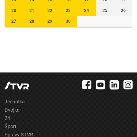
20
21
22
23
24
25
26
27
28
29
30
Jednotka
Dvojka
24
Šport
Správy STVR