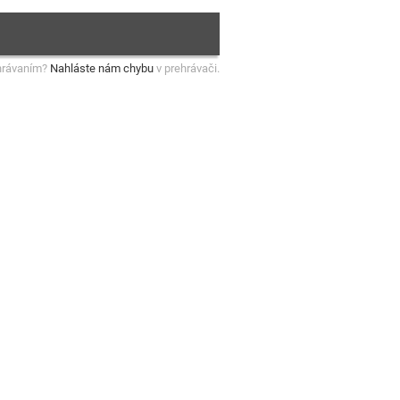
hrávaním?
Nahláste nám chybu
v prehrávači.