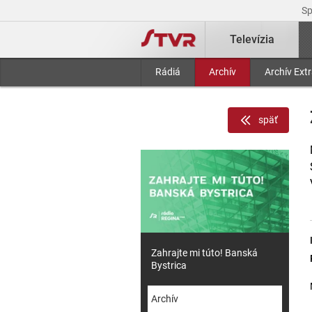
S
Televízia
Rádiá
Archív
Archív Ext
späť
Zahrajte mi túto! Banská
Bystrica
Archív