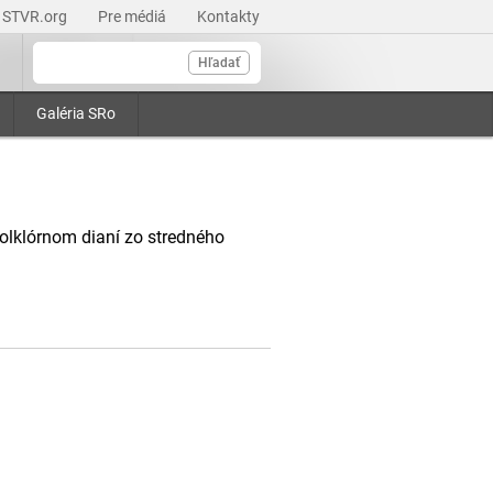
STVR.org
Pre médiá
Kontakty
Hľadať
Galéria SRo
olklórnom dianí zo stredného