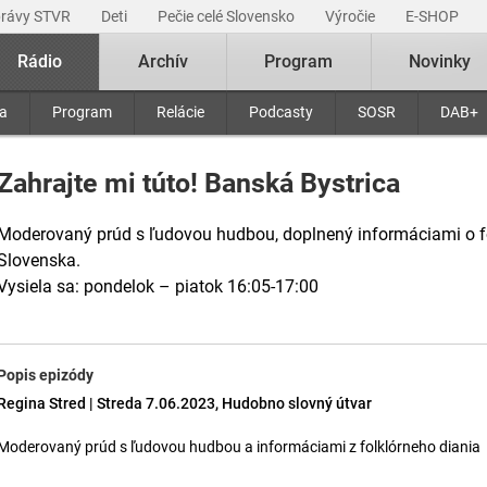
právy STVR
Deti
Pečie celé Slovensko
Výročie
E-SHOP
Rádio
Archív
Program
Novinky
ra
Program
Relácie
Podcasty
SOSR
DAB+
Zahrajte mi túto! Banská Bystrica
Moderovaný prúd s ľudovou hudbou, doplnený informáciami o f
Slovenska.
Vysiela sa: pondelok – piatok 16:05-17:00
Popis epizódy
Regina Stred | Streda 7.06.2023, Hudobno slovný útvar
Moderovaný prúd s ľudovou hudbou a informáciami z folklórneho diania