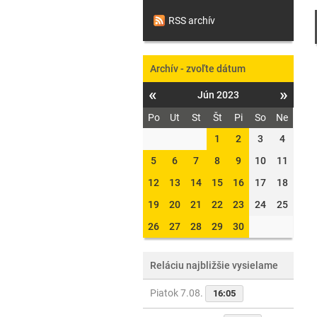
RSS archív
Archív - zvoľte dátum
«
»
Jún 2023
Po
Ut
St
Št
Pi
So
Ne
1
2
3
4
5
6
7
8
9
10
11
12
13
14
15
16
17
18
19
20
21
22
23
24
25
26
27
28
29
30
Reláciu najbližšie vysielame
Piatok 7.08.
16:05