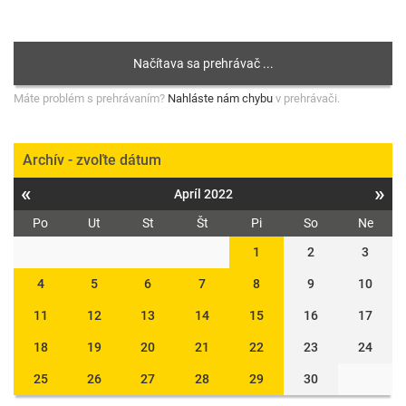
Máte problém s prehrávaním?
Nahláste nám chybu
v prehrávači.
Archív - zvoľte dátum
«
»
Apríl 2022
Po
Ut
St
Št
Pi
So
Ne
1
2
3
4
5
6
7
8
9
10
11
12
13
14
15
16
17
18
19
20
21
22
23
24
25
26
27
28
29
30