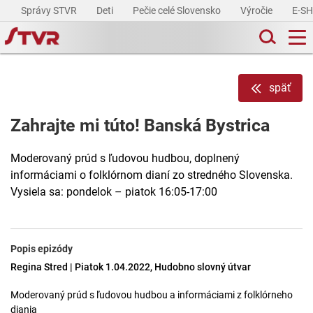
Správy STVR
Deti
Pečie celé Slovensko
Výročie
E-S
späť
Zahrajte mi túto! Banská Bystrica
Moderovaný prúd s ľudovou hudbou, doplnený
informáciami o folklórnom dianí zo stredného Slovenska.
Vysiela sa: pondelok – piatok 16:05-17:00
Popis epizódy
Regina Stred | Piatok 1.04.2022, Hudobno slovný útvar
Moderovaný prúd s ľudovou hudbou a informáciami z folklórneho
diania