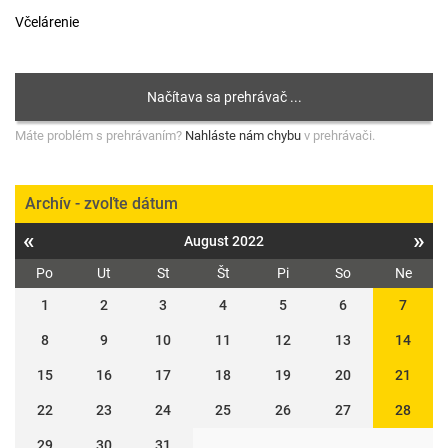
Včelárenie
Máte problém s prehrávaním?
Nahláste nám chybu
v prehrávači.
Archív - zvoľte dátum
«
»
August 2022
Po
Ut
St
Št
Pi
So
Ne
1
2
3
4
5
6
7
8
9
10
11
12
13
14
15
16
17
18
19
20
21
22
23
24
25
26
27
28
29
30
31