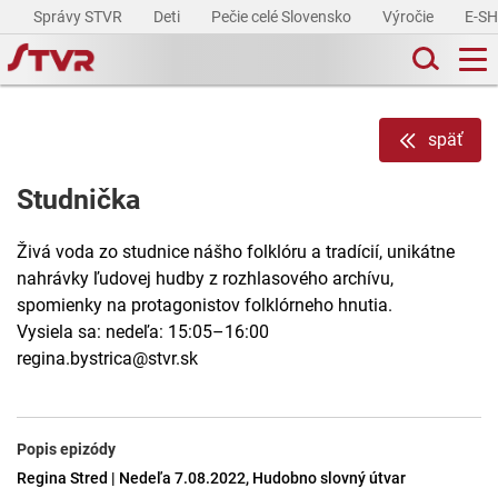
Správy STVR
Deti
Pečie celé Slovensko
Výročie
E-S
späť
Studnička
Živá voda zo studnice nášho folklóru a tradícií, unikátne
nahrávky ľudovej hudby z rozhlasového archívu,
spomienky na protagonistov folklórneho hnutia.
Vysiela sa: nedeľa: 15:05–16:00
regina.bystrica@stvr.sk
Popis epizódy
Regina Stred | Nedeľa 7.08.2022, Hudobno slovný útvar