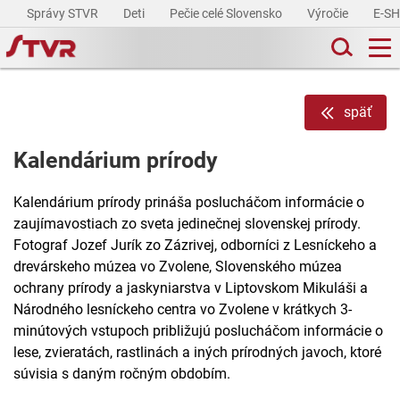
Správy STVR
Deti
Pečie celé Slovensko
Výročie
E-S
späť
Kalendárium prírody
Kalendárium prírody prináša poslucháčom informácie o
zaujímavostiach zo sveta jedinečnej slovenskej prírody.
Fotograf Jozef Jurík zo Zázrivej, odborníci z Lesníckeho a
drevárskeho múzea vo Zvolene, Slovenského múzea
ochrany prírody a jaskyniarstva v Liptovskom Mikuláši a
Národného lesníckeho centra vo Zvolene v krátkych 3-
minútových vstupoch približujú poslucháčom informácie o
lese, zvieratách, rastlinách a iných prírodných javoch, ktoré
súvisia s daným ročným obdobím.