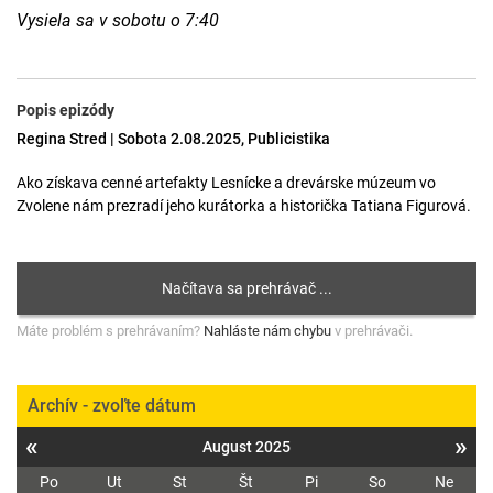
Vysiela sa v sobotu o 7:40
Popis epizódy
Regina Stred | Sobota 2.08.2025, Publicistika
Ako získava cenné artefakty Lesnícke a drevárske múzeum vo
Zvolene nám prezradí jeho kurátorka a historička Tatiana Figurová.
Máte problém s prehrávaním?
Nahláste nám chybu
v prehrávači.
Archív - zvoľte dátum
«
»
August 2025
Po
Ut
St
Št
Pi
So
Ne