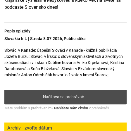
krajanské vysielanie kedykoľvek a kdekoľvek na svete na
podcaste Slovensko dnes!
Popis epizódy
Slovakia Int. | Streda 8.07.2026, Publicistika
Slováci v Kanade: Úspešní Slováci v Kanade - knižná publikácia
Jozefa Burzu; Slováci v Írsku: o slovenským aktivitách a životných
skúsenostiach v írskom Dubline hovoria Aniko Krpelanová, Kristína
Darabošová a Soňa Blažeková; Slováci v Ekvádore: slovenský
misionár Anton Odrobiňák hovorí o živote v kmeni Šuarov;
Máte problém s prehrávaním?
Nahláste nám chybu
v prehrávači.
Archív - zvoľte dátum