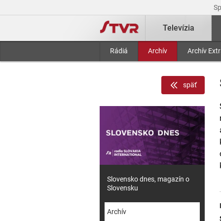
S
Televízia
Rádiá
Archív
Archív Ext
späť
Slovensko dnes, magazín o
Slovensku
Archív