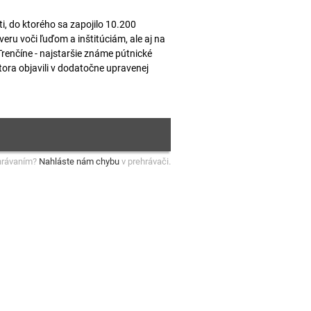
, do ktorého sa zapojilo 10.200
ru voči ľuďom a inštitúciám, ale aj na
renčíne - najstaršie známe pútnické
ora objavili v dodatočne upravenej
hrávaním?
Nahláste nám chybu
v prehrávači.