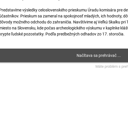
Predstavíme výsledky celoslovenského prieskumu Úradu komisára pre deti
účastníkov. Prieskum sa zameral na spokojnosť mladých, ich hodnoty, dôve
dôvody možného odchodu do zahraničia. Navštívime aj Veľkú Skalku pri T
miesto na Slovensku, kde počas archeologického výskumu v kaplnke klášt
krypte ľudské pozostatky. Podľa predbežných odhadov zo 17. storočia.
Máte problém s pre