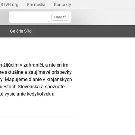
STVR.org
Pre médiá
Kontakty
Hľadať
Galéria SRo
ijúcim v zahraničí, a nielen im,
e aktuálne a zaujímavé príspevky
úry. Mapujeme dianie v krajanských
miestach Slovenska a spoznáte
ké vysielanie kedykoľvek a