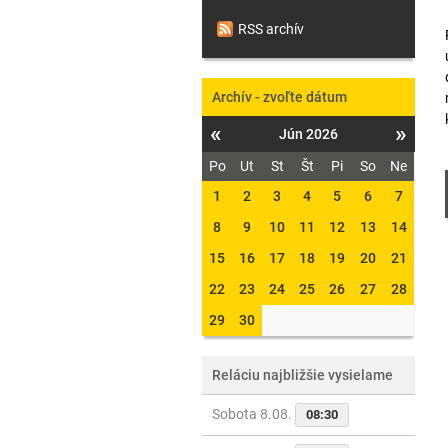
RSS archív
Archív - zvoľte dátum
«
»
Jún 2026
Po
Ut
St
Št
Pi
So
Ne
1
2
3
4
5
6
7
8
9
10
11
12
13
14
15
16
17
18
19
20
21
22
23
24
25
26
27
28
29
30
Reláciu najbližšie vysielame
Sobota 8.08.
08:30