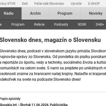
právy STVR
Deti
Pečie celé Slovensko
Výročie
E-SHOP
Rádio
Archív
Program
Novinky
ra
Program
Relácie
Podcasty
SOSR
DAB+
Slovensko dnes, magazín o Slovensku
Slovensko dnes, podcast v slovenskom jazyku prináša Slovákom ž
najnovšie správy zo Slovenska. Od pondelka do piatku ponúkam
a reportáže zo športu, vedy a techniky, sociálneho života a kult
komunitách na celom svete. S nami sa prejdete po unikátnych 
osobnosti známe za hranicami našej krajiny. Nalaďte si krajans
kdekoľvek na svete na podcaste Slovensko dnes!
Popis epizódy
Slovakia Int. | Štvrtok 11.06.2026, Publicistika