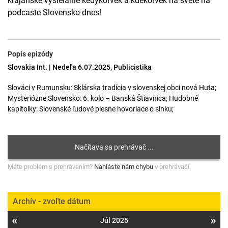
krajanské vysielanie kedykoľvek a kdekoľvek na svete na
podcaste Slovensko dnes!
Popis epizódy
Slovakia Int. | Nedeľa 6.07.2025, Publicistika
Slováci v Rumunsku: Sklárska tradícia v slovenskej obci nová Huta;
Mysteriózne Slovensko: 6. kolo – Banská Štiavnica; Hudobné
kapitolky: Slovenské ľudové piesne hovoriace o slnku;
Máte problém s prehrávaním?
Nahláste nám chybu
v prehrávači.
Archív - zvoľte dátum
«
»
Júl 2025