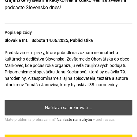
krajanské vysielanie kedykoľvek a kdekoľvek na svete na
podcaste Slovensko dnes!
Popis epizódy
Slovakia Int. | Sobota 14.06.2025, Publicistika
Predstavíme tri prvky, ktoré pribudli na zoznam nehmotného
kultúrneho dedičstva Slovenska. Zavítame do Chorvátska do obce
Markovec, kde počas roka organizujú veľa zaujímavých podujatí.
Pripomenieme si speváčku Janu Kocianovú, ktorá by oslávila 79.
narodeniny. A zaspomíname si aj na spisovateľa, textára a autora
aforizmov Tomáša Janovica, ktorý by oslávil 88. narodeniny.
Máte problém s prehrávaním?
Nahláste nám chybu
v prehrávači.