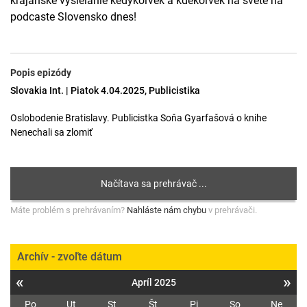
krajanské vysielanie kedykoľvek a kdekoľvek na svete na
podcaste Slovensko dnes!
Popis epizódy
Slovakia Int. | Piatok 4.04.2025, Publicistika
Oslobodenie Bratislavy. Publicistka Soňa Gyarfašová o knihe
Nenechali sa zlomiť
Máte problém s prehrávaním?
Nahláste nám chybu
v prehrávači.
Archív - zvoľte dátum
«
»
Apríl 2025
Po
Ut
St
Št
Pi
So
Ne