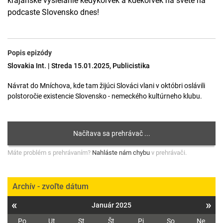
krajanské vysielanie kedykoľvek a kdekoľvek na svete na
podcaste Slovensko dnes!
Popis epizódy
Slovakia Int. | Streda 15.01.2025, Publicistika
Návrat do Mníchova, kde tam žijúci Slováci vlani v októbri oslávili
polstoročie existencie Slovensko - nemeckého kultúrneho klubu.
Máte problém s prehrávaním?
Nahláste nám chybu
v prehrávači.
Archív - zvoľte dátum
«
»
Január 2025
Po
Ut
St
Št
Pi
So
Ne