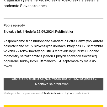
krajanské vysielanie kedykoľvek a kdekoľvek na svete na
podcaste Slovensko dnes!
Popis epizódy
Slovakia Int. | Nedeľa 22.09.2024, Publicistika
Zaspomíname si na hudobného skladateľa Petra Hanzelyho, autora
nesmrteľného hitu V slovenských dolinách, ktorý nás 17. septembra
vo veku 77 rokov navždy opustil. A v pravidelnej rubrike Hudobné
momentky sa zoznámite s jednou z prvých speváčok slovenskej
populárnej hudby Beou Littmanovou. 4. septembra by mala 95
rokov.
Máte problém s prehrávaním?
Nahláste nám chybu
v prehrávači.