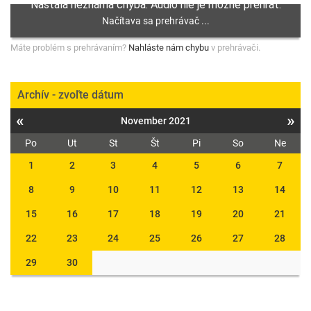
Máte problém s prehrávaním?
Nahláste nám chybu
v prehrávači.
Archív - zvoľte dátum
«
»
November 2021
Po
Ut
St
Št
Pi
So
Ne
1
2
3
4
5
6
7
8
9
10
11
12
13
14
15
16
17
18
19
20
21
22
23
24
25
26
27
28
29
30