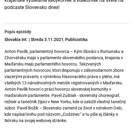
krajanské vysielanie kedykoľvek a kdekoľvek na svete na
podcaste Slovensko dnes!
Popis epizódy
Slovakia Int. | Streda 3.11.2021, Publicistika
Anton Pavlík, parlamentný hovorca – Kým Slováci v Rumunsku a
Chorvátsku majú v parlamente slovenského poslanca, krajania v
Maďarsku majú parlamentého hovorcu. Takzvaných
parlamentných hovorcov, ktorí disponujú v zákonodarnom zbore
viacerými právami, s výnimkou hlasovacieho práva v pléne, má
všetkých 13 národnostných menšín registrovaných v Maďarsku.
Anton Pavlík hovorí o práci hovorcu slovenskej komunity v
maďarskom parlamente. Pavel Zuštiak - slovenský choreograf,
režisér a tanečník žijúci v New Yorku, kde si založil vlastný tanečný
súbor. Pavel Božík – Slovensko zamenil za život v nórskom Oslo,
kde napísal knihu pod názvom „Cudzinec“ a tu píše aj články o
Nórsku na svojej webovej stránke.