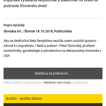
krajanské vysielanie kedykoľvek a kdekoľvek na svete na
podcaste Slovensko dnes!
Popis epizódy
Slovakia Int. | Štvrtok 18.10.2018, Publicistika
Ako sa šesťročná Bela Devjatkina naučila osem cudzích jazykov -
návrat k Lingvafestu / Naši a svetoví - Peter Šutovský, profesor
zootechniky, gynekológie a pôrodníctva na Missourskej Univerzite v
USA
Máte problém s prehrávaním?
Nahláste nám chybu
v prehrávači.
Archív - zvoľte dátum