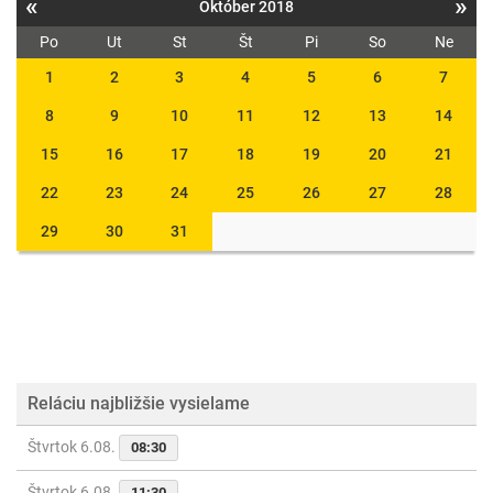
«
»
Október 2018
Po
Ut
St
Št
Pi
So
Ne
1
2
3
4
5
6
7
8
9
10
11
12
13
14
15
16
17
18
19
20
21
22
23
24
25
26
27
28
29
30
31
Reláciu najbližšie vysielame
Štvrtok 6.08.
08:30
Štvrtok 6.08.
11:30