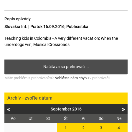
Popis epizódy
Slovakia Int. | Piatok 16.09.2016, Publicistika
Teaching kids in Colombia - A very different vacation; When the
underdogs win; Musical Crossroads
Máte problém s prehrávaním?
Nahláste nám chybu
v prehrávači.
Archív - zvoľte dátum
«
»
September 2016
Po
Ut
St
Št
Pi
So
Ne
1
2
3
4