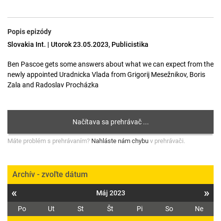
Popis epizódy
Slovakia Int. | Utorok 23.05.2023, Publicistika
Ben Pascoe gets some answers about what we can expect from the
newly appointed Uradnicka Vlada from Grigorij Mesežnikov, Boris
Zala and Radoslav Procházka
Máte problém s prehrávaním?
Nahláste nám chybu
v prehrávači.
Archív - zvoľte dátum
«
»
Máj 2023
Po
Ut
St
Št
Pi
So
Ne