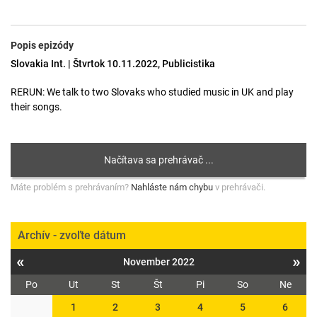
Popis epizódy
Slovakia Int. | Štvrtok 10.11.2022, Publicistika
RERUN: We talk to two Slovaks who studied music in UK and play
their songs.
Máte problém s prehrávaním?
Nahláste nám chybu
v prehrávači.
Archív - zvoľte dátum
«
»
November 2022
Po
Ut
St
Št
Pi
So
Ne
1
2
3
4
5
6