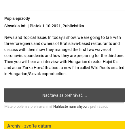
Popis epizódy
Slovakia Int. | Piatok 1.10.2021, Publicistika
News and Topical Issue. In today’s show, we are going to talk with
three foreigners and owners of Bratislava-based restaurants and
discuss with them how they managed the first two waves of
coronavirus pandemic and how they are preparing for the third one.
Then you will hear an interview with Hungarian director Hajni Kis
and actor Zorka Horváth about a new film called Wild Roots created
in Hungarian/Slovak coproduction.
Máte problém s prehrávaním?
Nahláste nám chybu
v prehrávači.
Archív - zvoľte dátum