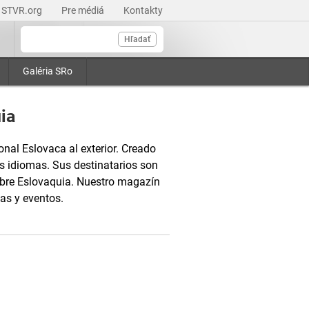
STVR.org
Pre médiá
Kontakty
Hľadať
Galéria SRo
ia
onal Eslovaca al exterior. Creado
s idiomas. Sus destinatarios son
obre Eslovaquia. Nuestro magazín
as y eventos.