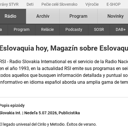
právy STVR
Deti
Pečie celé Slovensko
Výročie
E-SHOP
Rádio
Archív
Program
Novinky
ra
Program
Relácie
Podcasty
SOSR
DAB+
Eslovaquia hoy, Magazín sobre Eslovaqu
RSI - Radio Slovakia International es el servicio de la Radio Naci
en el año 1993, en la actualidad RSI emite sus programas en sei
todos aquellos que busquen información detallada y puntual s
informativo en idioma español aborda una amplia gama de tem
Popis epizódy
Slovakia Int. | Nedeľa 5.07.2026, Publicistika
El legado univesal del Cirilo y Metodio. Éxitos de verano.