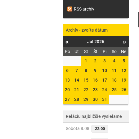
RSS archív
Archív - zvoľte dátum
«
»
Júl 2026
Po
Ut
St
Št
Pi
So
Ne
1
2
3
4
5
6
7
8
9
10
11
12
13
14
15
16
17
18
19
20
21
22
23
24
25
26
27
28
29
30
31
Reláciu najbližšie vysielame
Sobota 8.08.
22:00