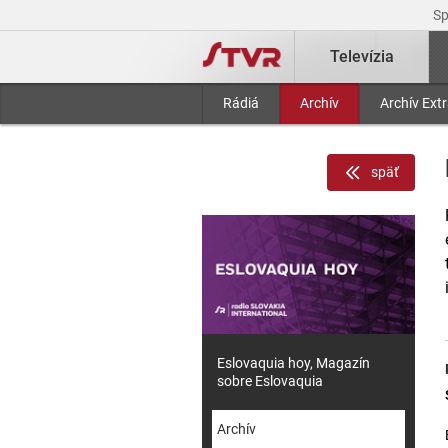
S
Televízia
Rádiá
Archív
Archív Ext
späť
Eslovaquia hoy, Magazín
sobre Eslovaquia
Archív