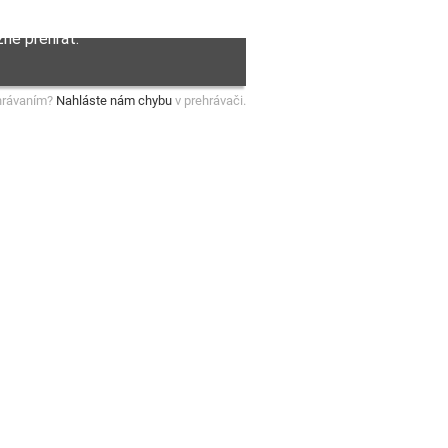
hrávaním?
Nahláste nám chybu
v prehrávači.