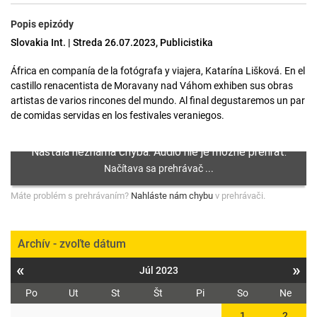
Popis epizódy
Slovakia Int. | Streda 26.07.2023, Publicistika
África en companía de la fotógrafa y viajera, Katarína Lišková. En el
castillo renacentista de Moravany nad Váhom exhiben sus obras
artistas de varios rincones del mundo. Al final degustaremos un par
de comidas servidas en los festivales veraniegos.
Máte problém s prehrávaním?
Nahláste nám chybu
v prehrávači.
Archív - zvoľte dátum
«
»
Júl 2023
Po
Ut
St
Št
Pi
So
Ne
1
2