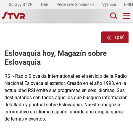
Správy STVR
Deti
Pečie celé Slovensko
Výročie
E-S
späť
Eslovaquia hoy, Magazín sobre
Eslovaquia
RSI - Radio Slovakia International es el servicio de la Radio
Nacional Eslovaca al exterior. Creado en el año 1993, en la
actualidad RSI emite sus programas en seis idiomas. Sus
destinatarios son todos aquellos que busquen información
detallada y puntual sobre Eslovaquia. Nuestro magazín
informativo en idioma español aborda una amplia gama
de temas y eventos.