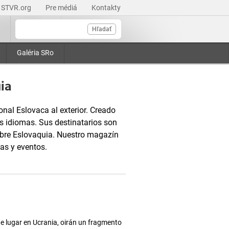
STVR.org
Pre médiá
Kontakty
Hľadať
Galéria SRo
ia
onal Eslovaca al exterior. Creado
s idiomas. Sus destinatarios son
obre Eslovaquia. Nuestro magazín
as y eventos.
e lugar en Ucrania, oirán un fragmento