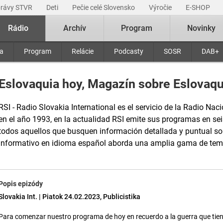
právy STVR
Deti
Pečie celé Slovensko
Výročie
E-SHOP
Rádio
Archív
Program
Novinky
ra
Program
Relácie
Podcasty
SOSR
DAB+
Eslovaquia hoy, Magazín sobre Eslovaqu
RSI - Radio Slovakia International es el servicio de la Radio Naci
en el año 1993, en la actualidad RSI emite sus programas en sei
todos aquellos que busquen información detallada y puntual s
informativo en idioma español aborda una amplia gama de tem
Popis epizódy
Slovakia Int. | Piatok 24.02.2023, Publicistika
Para comenzar nuestro programa de hoy en recuerdo a la guerra que tien