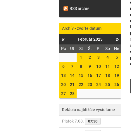
RSS archív
Archív - zvoľte dátum
«
»
Február 2023
Po
Ut
St
Št
Pi
So
Ne
1
2
3
4
5
6
7
8
9
10
11
12
13
14
15
16
17
18
19
20
21
22
23
24
25
26
27
28
Reláciu najbližšie vysielame
Piatok 7.08.
07:30