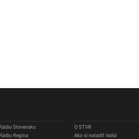
Rádio Slovensko
O STVR
Rádio Regina
Ako si naladiť rádiá