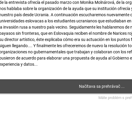
de la entrevista ofrecía el pasado marzo con Monika Molnárová, de la org
nos hablaba sobre la organización de la ayuda que su institución ofrecía y
nuestro país desde Ucrania. A continuación escucharemos nuevamente
universidades eslovacas a los estudiantes ucranianos que estudiaban en 
la invasión rusa a nuestro país vecino. Seguidamente les hablaremos de n
payasos sin fronteras, que en Eslovaquia reciben el nombre de Narices ro
su director artístico, éste explicaba cómo era su actuación en los puntos
siguen llegando.... Y finalmente les ofreceremos de nuevo la resolución 
organizaciones no gubernamentales que trabajan y colaboran con los ref
pusieron de acuerdo para elaborar una propuesta de ayuda al Gobierno e
experiencia y datos...
Máte problém s pre