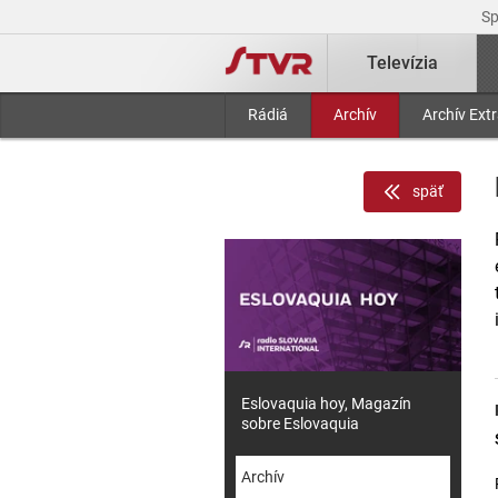
S
Televízia
Rádiá
Archív
Archív Ext
späť
Eslovaquia hoy, Magazín
sobre Eslovaquia
Archív